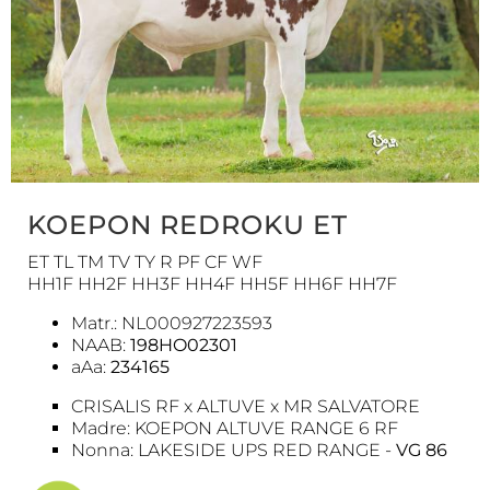
KOEPON REDROKU ET
ET TL TM TV TY R PF CF WF
HH1F HH2F HH3F HH4F HH5F HH6F HH7F
Matr.: NL000927223593
NAAB:
198HO02301
aAa:
234165
CRISALIS RF x ALTUVE x MR SALVATORE
Madre: KOEPON ALTUVE RANGE 6 RF
Nonna: LAKESIDE UPS RED RANGE -
VG 86