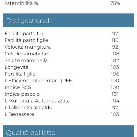
Attentibilità %
75%
Dati gestionali
Facilità parto toro
97
Facilità parto figlie
110
Velocità mungitura
92
Cellule somatiche
108
Salute mammella
102
Longevità
103
Fertilità figlie
106
I. Efficienza Alimentare (PFE)
100
Indice BCS
100
Indice pascolo
101
I. Mungitura Automatizzata
104
I. Tolleranza al Caldo
97
I. Benessere
103
Qualità del latte