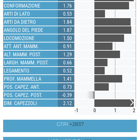
CONFORMAZIONE
1.76
ARTI DI LATO
0.53
ARTI DA DIETRO
1.84
ANGOLO DEL PIEDE
1.87
LOCOMOZIONE
1.50
ATT. ANT. MAMM.
0.91
ALT. MAMM. POST.
1.29
LARGH. MAMM. POST.
0.66
LEGAMENTO
0.52
PROF. MAMMELLA
1.41
POS. CAPEZ. ANT.
0.73
POS. CAPEZ. POST.
-0.39
DIM. CAPEZZOLI
2.12
-1
0
1
2
GTPI
+2837