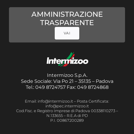
AMMINISTRAZIONE
TRASPARENTE
VAI
Intermizoo S.p.A.
Sede Sociale: Via Po 21 – 35135 – Padova
Tel.: 049 8724757 Fax: 049 8724868
Email: info@intermizoo.it – Posta Certificata:
info@pec.intermizoo.it
Cod.Fisc. e Registro Imprese di Padova 00338110273 –
N.133655 – R.E.A di PD
P.I. 00867200289