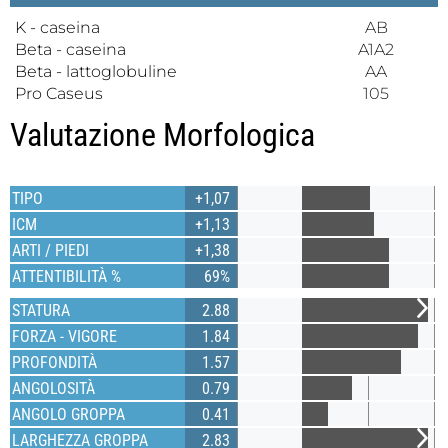
K - caseina
AB
Beta - caseina
A1A2
Beta - lattoglobuline
AA
Pro Caseus
105
Valutazione Morfologica
TIPO
+1,07
ICM
+1,13
ARTI / PIEDI
+1,38
ATTENTIBILITÀ %
69%
STATURA
2.88
FORZA - VIGORE
1.84
PROFONDITÀ
1.57
ANGOLOSITÀ
0.79
ANGOLO GROPPA
0.41
LARGHEZZA GROPPA
2.83