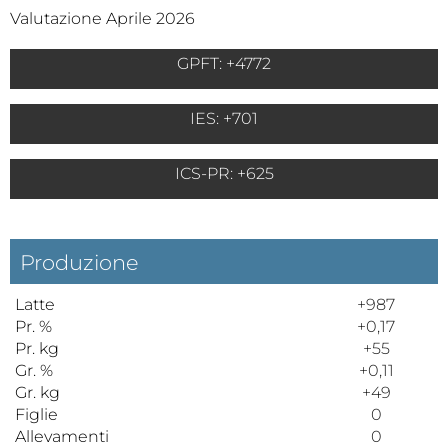
Valutazione Aprile 2026
GPFT: +4772
IES: +701
ICS-PR: +625
Produzione
Latte
+987
Pr. %
+0,17
Pr. kg
+55
Gr. %
+0,11
Gr. kg
+49
Figlie
0
Allevamenti
0