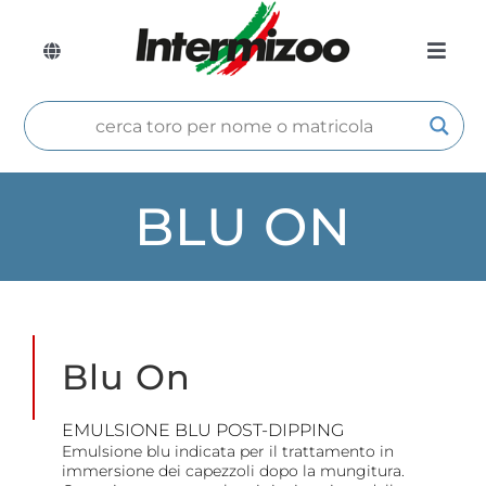
Salta
al
contenuto
Toggle
Toggle
Navigation
Azie
Naviga
Tori
Altri
BLU ON
Pro 
Prod
Bull
Blu On
Cata
EMULSIONE BLU POST-DIPPING
Lavo
Emulsione blu indicata per il trattamento in
immersione dei capezzoli dopo la mungitura.
Cont