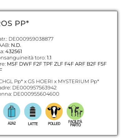
ROS PP*
tr.: DE000959038877
AAB:
N.D.
a:
432561
nsanguineità toro:
1.1
re:
MSF DWF F2F TPF ZLF F4F ARF B2F F5F
F
CHGL Pp* x GS HOERI x MYSTERIUM Pp*
dre: DE000957563942
onna: DE000955604600