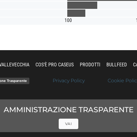
100
VALLEVECCHIA
COS’È PRO CASEUS
PRODOTTI
BULLFEED
C
Privacy Policy
Cookie Polic
one Trasparente
AMMINISTRAZIONE TRASPARENTE
VAI