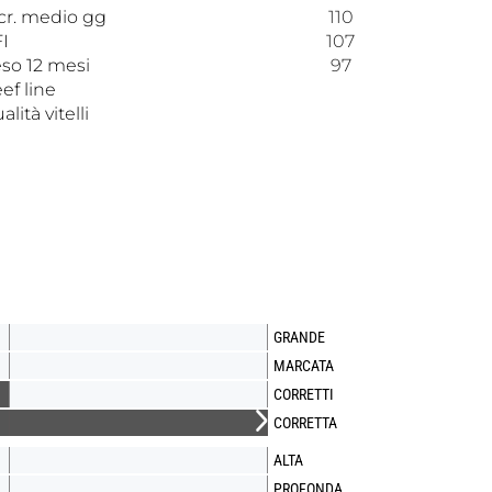
cr. medio gg
110
I
107
so 12 mesi
97
ef line
alità vitelli
GRANDE
MARCATA
CORRETTI
CORRETTA
ALTA
PROFONDA