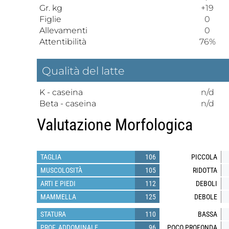
Gr. kg
+19
Figlie
0
Allevamenti
0
Attentibilità
76%
Qualità del latte
K - caseina
n/d
Beta - caseina
n/d
Valutazione Morfologica
TAGLIA
106
PICCOLA
MUSCOLOSITÀ
105
RIDOTTA
ARTI E PIEDI
112
DEBOLI
MAMMELLA
125
DEBOLE
STATURA
110
BASSA
PROF. ADDOMINALE
96
POCO PROFONDA