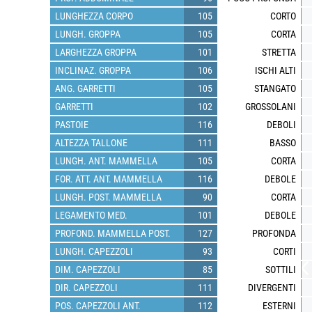
LUNGHEZZA CORPO
105
CORTO
LUNGH. GROPPA
105
CORTA
LARGHEZZA GROPPA
101
STRETTA
INCLINAZ. GROPPA
106
ISCHI ALTI
ANG. GARRETTI
105
STANGATO
GARRETTI
102
GROSSOLANI
PASTOIE
116
DEBOLI
ALTEZZA TALLONE
111
BASSO
LUNGH. ANT. MAMMELLA
105
CORTA
FOR. ATT. ANT. MAMMELLA
116
DEBOLE
LUNGH. POST. MAMMELLA
90
CORTA
LEGAMENTO MED.
101
DEBOLE
PROFOND. MAMMELLA POST.
127
PROFONDA
LUNGH. CAPEZZOLI
93
CORTI
DIM. CAPEZZOLI
85
SOTTILI
DIR. CAPEZZOLI
111
DIVERGENTI
POS. CAPEZZOLI ANT.
112
ESTERNI