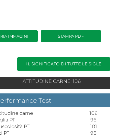
RIA IMMAGINI
STAMPA PDF
IL SIGNIFICATO DI TUTTE LE SIGLE
ATTITUDINE CARNE: 106
erformance Test
titudine carne
106
glia PT
96
scolosità PT
101
ti PT
96