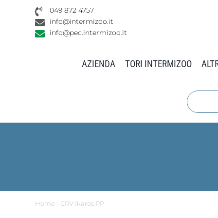
Salta
049 872 4757
al
info@intermizoo.it
contenuto
info@pec.intermizoo.it
AZIENDA
TORI INTERMIZOO
ALTR
Home
-
CRV Ikaros PP