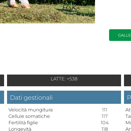
GALLE
LATTE: +538
Dati gestionali
P
Velocità mungitura
111
At
Cellule somatiche
117
Ta
Fertilità figlie
104
Mu
Longevità
118
Ar