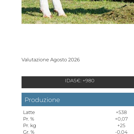
Valutazione Agosto 2026
IDAS€: +980
Produzione
Latte
+538
Pr. %
+0,07
Pr. kg
+25
Gr. %
-0,04