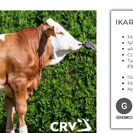
IKA
Ma
N
aA
Co
Ta
F1
IS
Ma
N