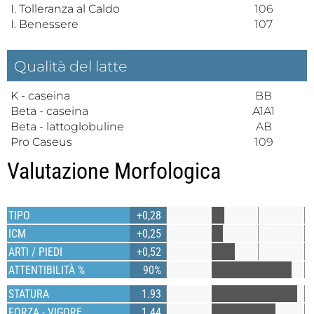
I. Tolleranza al Caldo
106
I. Benessere
107
Qualità del latte
K - caseina
BB
Beta - caseina
A1A1
Beta - lattoglobuline
AB
Pro Caseus
109
Valutazione Morfologica
TIPO
+0,28
ICM
+0,25
ARTI / PIEDI
+0,52
ATTENTIBILITÀ %
90%
STATURA
1.93
FORZA - VIGORE
1.44