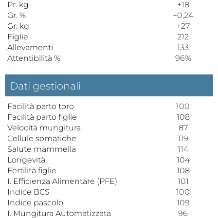
Pr. kg
+18
Gr. %
+0,24
Gr. kg
+27
Figlie
212
Allevamenti
133
Attentibilità %
96%
Dati gestionali
Facilità parto toro
100
Facilità parto figlie
108
Velocità mungitura
87
Cellule somatiche
119
Salute mammella
114
Longevità
104
Fertilità figlie
108
I. Efficienza Alimentare (PFE)
101
Indice BCS
100
Indice pascolo
109
I. Mungitura Automatizzata
96