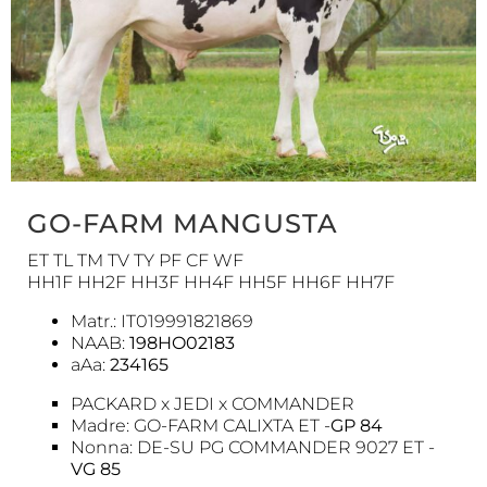
GO-FARM MANGUSTA
ET TL TM TV TY PF CF WF
HH1F HH2F HH3F HH4F HH5F HH6F HH7F
Matr.: IT019991821869
NAAB:
198HO02183
aAa:
234165
PACKARD x JEDI x COMMANDER
Madre: GO-FARM CALIXTA ET -
GP 84
Nonna: DE-SU PG COMMANDER 9027 ET -
VG 85