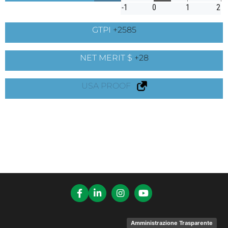
-1
0
1
2
GTPI
+2585
NET MERIT $
+28
USA PROOF
Amministrazione Trasparente