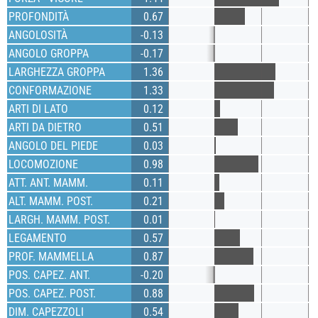
PROFONDITÀ
0.67
ANGOLOSITÀ
-0.13
ANGOLO GROPPA
-0.17
LARGHEZZA GROPPA
1.36
CONFORMAZIONE
1.33
ARTI DI LATO
0.12
ARTI DA DIETRO
0.51
ANGOLO DEL PIEDE
0.03
LOCOMOZIONE
0.98
ATT. ANT. MAMM.
0.11
ALT. MAMM. POST.
0.21
LARGH. MAMM. POST.
0.01
LEGAMENTO
0.57
PROF. MAMMELLA
0.87
POS. CAPEZ. ANT.
-0.20
POS. CAPEZ. POST.
0.88
DIM. CAPEZZOLI
0.54