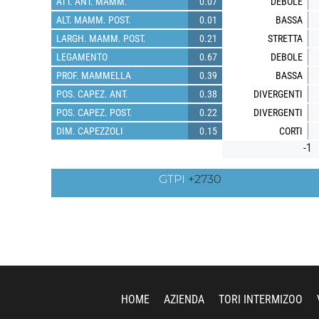
ATT. ANT. MAMM.
0.07
DEBOLE
ALT. MAMM. POST.
0.01
BASSA
LARGH. MAMM. POST.
0.21
STRETTA
LEGAMENTO
0.67
DEBOLE
PROF. MAMMELLA
0.39
BASSA
POS. CAPEZ. ANT.
0.38
DIVERGENTI
POS. CAPEZ. POST.
0.22
DIVERGENTI
DIM. CAPEZZOLI
0.15
CORTI
-1
GTPI
+2730
HOME
AZIENDA
TORI INTERMIZOO