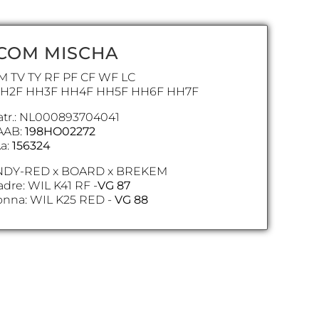
COM MISCHA
TM TV TY RF PF CF WF LC
HH2F HH3F HH4F HH5F HH6F HH7F
tr.: NL000893704041
AAB:
198HO02272
a:
156324
NDY-RED x BOARD x BREKEM
dre: WIL K41 RF -
VG 87
nna: WIL K25 RED -
VG 88