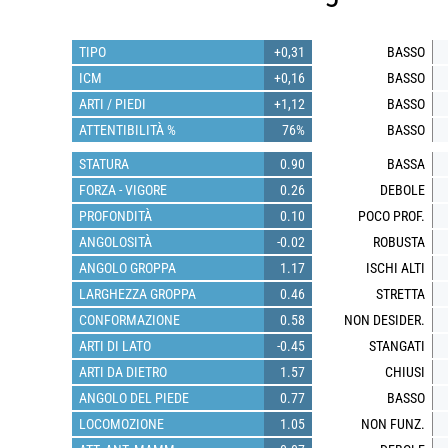
TIPO
+0,31
BASSO
ICM
+0,16
BASSO
ARTI / PIEDI
+1,12
BASSO
ATTENTIBILITÀ %
76%
BASSO
STATURA
0.90
BASSA
FORZA - VIGORE
0.26
DEBOLE
PROFONDITÀ
0.10
POCO PROF.
ANGOLOSITÀ
-0.02
ROBUSTA
ANGOLO GROPPA
1.17
ISCHI ALTI
LARGHEZZA GROPPA
0.46
STRETTA
CONFORMAZIONE
0.58
NON DESIDER.
ARTI DI LATO
-0.45
STANGATI
ARTI DA DIETRO
1.57
CHIUSI
ANGOLO DEL PIEDE
0.77
BASSO
LOCOMOZIONE
1.05
NON FUNZ.