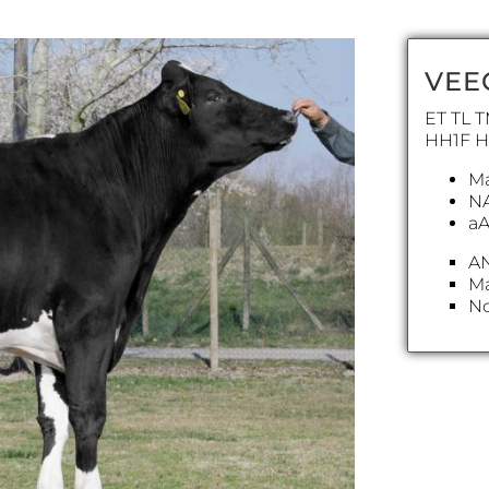
VEE
ET TL 
HH1F 
Ma
N
aA
A
Ma
No