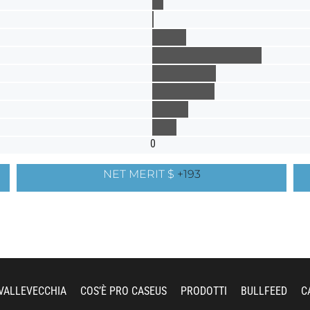
0
NET MERIT $
+193
VALLEVECCHIA
COS’È PRO CASEUS
PRODOTTI
BULLFEED
C