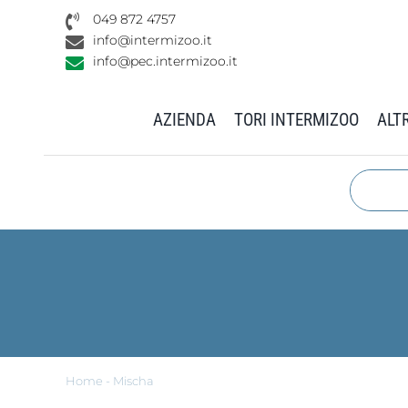
Salta
049 872 4757
al
info@intermizoo.it
contenuto
info@pec.intermizoo.it
AZIENDA
TORI INTERMIZOO
ALTR
Home
-
Mischa