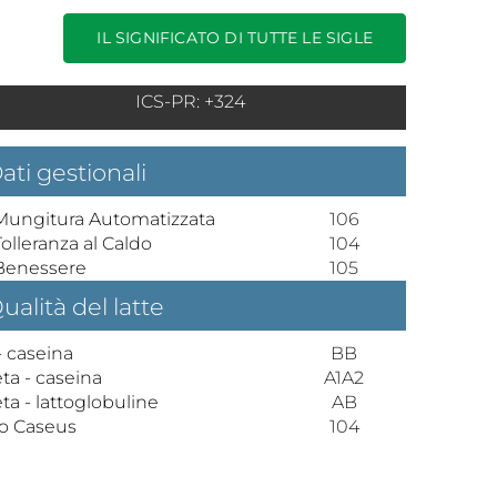
IL SIGNIFICATO DI TUTTE LE SIGLE
ICS-PR: +324
ati gestionali
 Mungitura Automatizzata
106
 Tolleranza al Caldo
104
 Benessere
105
ualità del latte
- caseina
BB
ta - caseina
A1A2
ta - lattoglobuline
AB
o Caseus
104