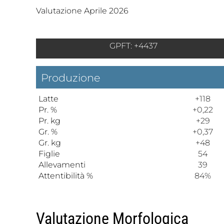
Valutazione Aprile 2026
GPFT: +4437
Produzione
Latte
+118
Pr. %
+0,22
Pr. kg
+29
Gr. %
+0,37
Gr. kg
+48
Figlie
54
Allevamenti
39
Attentibilità %
84%
Valutazione Morfologica