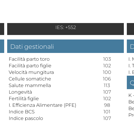
IES: +552
Dati gestionali
D
Facilità parto toro
103
I.
Facilità parto figlie
102
I.
Velocità mungitura
100
I.
Cellule somatiche
106
Q
Salute mammella
113
Longevità
107
K 
Fertilità figlie
102
Be
I. Efficienza Alimentare (PFE)
98
Be
Indice BCS
101
Pr
Indice pascolo
107